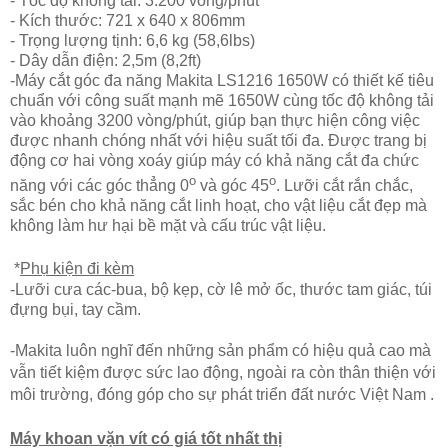
- Tốc độ không tải: 3.200 vòng/phút
- Kích thước: 721 x 640 x 806mm
- Trọng lượng tịnh: 6,6 kg (58,6lbs)
- Dây dẫn điện: 2,5m (8,2ft)
-Máy cắt góc đa năng Makita LS1216 1650W
có thiết kế tiêu
chuẩn với công suất mạnh mẽ 1650W cùng tốc độ không tải
vào khoảng 3200 vòng/phút, giúp bạn thực hiện công việc
được nhanh chóng nhất với hiệu suất tối đa. Được trang bị
động cơ hai vòng xoáy giúp máy có khả năng cắt đa chức
o
o
năng với các góc thẳng 0
và góc 45
. Lưỡi cắt rắn chắc,
sắc bén cho khả năng cắt linh hoạt, cho vật liệu cắt đẹp mà
không làm hư hại bề mặt và cấu trúc vật liệu.
*
Phụ kiện đi kèm
-Lưỡi cưa các-bua, bộ kẹp, cờ lê mở ốc, thước tam giác, túi
đựng bụi, tay cầm.
-Makita luôn nghĩ đến những sản phẩm có hiệu quả cao mà
vẫn tiết kiệm được sức lao động, ngoài ra còn thân thiện với
môi trường, đóng góp cho sự phát triển đất nước Việt Nam .
Máy khoan vặn vít có giá tốt nhất thị