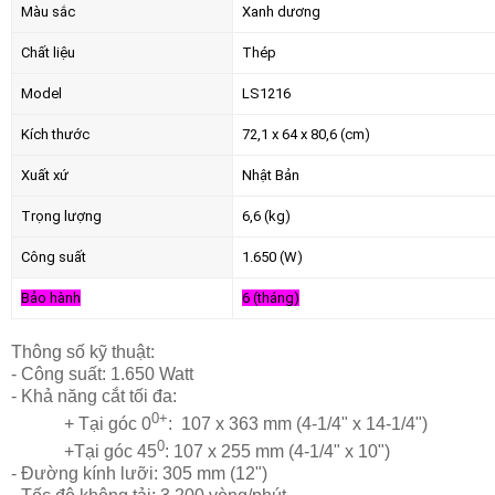
Màu sắc
Xanh dương
Chất liệu
Thép
Model
LS1216
Kích thước
72,1 x 64 x 80,6 (cm)
Xuất xứ
Nhật Bản
Trọng lượng
6,6 (kg)
Công suất
1.650 (W)
Bảo hành
6 (tháng)
Thông số kỹ thuật:
- Công suất: 1.650 Watt
- Khả năng cắt tối đa:
0+
+ Tại góc 0
:
107 x 363 mm (4-1/4" x 14-1/4")
0
+Tại góc 45
: 107 x 255 mm (4-1/4" x 10")
- Đường kính lưỡi: 305 mm (12")