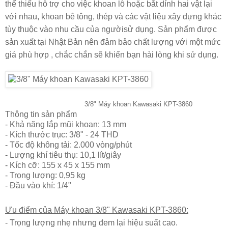
thể thiếu hỗ trợ cho việc khoan lỗ hoặc bắt dính hai vật lại
với nhau, khoan b
ê tô
ng, thép và các vật liệu xây dựng khác
tùy thuộc vào nhu cầu của ngườisử dụng. Sản phẩm được
sản xuất tại Nhật Bản nên đảm bảo chất lượng với một mức
giá phù hợp ,
chắc chắn sẽ khiến bạn hài lòng khi sử dụng.
3/8" Máy khoan Kawasaki KPT-3860
Thông tin sản phẩm
- Khả năng lắp mũi khoan: 13 mm
- Kích thước trục: 3/8" - 24 THD
- Tốc độ không tải: 2.000 vòng/phút
- Lượng khí tiêu thụ: 10,1 lít/giây
- Kích cỡ: 155 x 45 x 155 mm
- Trọng lượng: 0,95 kg
- Đầu vào khí: 1/4"
Ưu điểm của Máy khoan 3/8" Kawasaki KPT-3860:
- Trọng lượng nhẹ nhưng đem lại hiệu suất cao.