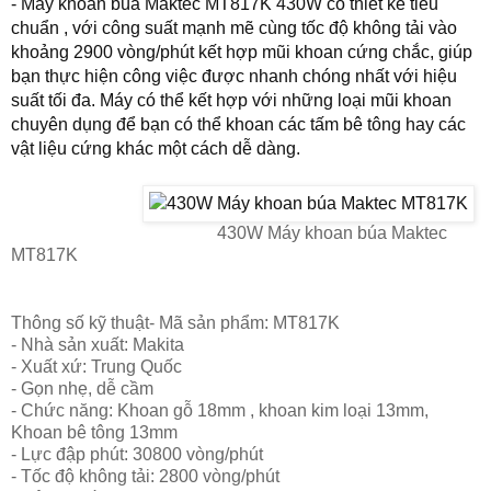
-
Máy khoan
búa Maktec
MT817K 430W
có thiết kế tiêu
chuẩn , với công suất mạnh mẽ cùng tốc độ không tải vào
khoảng 2900 vòng/phút kết hợp mũi khoan cứng chắc, giúp
bạn thực hiện công việc được nhanh chóng nhất với hiệu
suất tối đa. Máy có thể kết hợp với những loại mũi khoan
chuyên dụng để bạn có thể khoan các tấm b
ê tô
ng hay các
vật liệu cứng khác một cách dễ dàng.
430W Máy khoan búa Maktec
MT817K
Thông số kỹ thuật
- Mã sản phẩm: MT817K
- Nhà sản xuất: Makita
- Xuất xứ: Trung Quốc
- Gọn nhẹ, dễ cầm
- Chức năng: Khoan gỗ 18mm , khoan kim loại 13mm,
Khoan bê tông 13mm
- Lực đập phút: 30800 vòng/phút
- Tốc độ không tải: 2800 vòng/phút