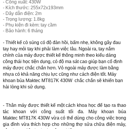
- Công xuất: 430W
- Kích thước: 255x72x193mm
- Dây dẫn điện: 2m
- Trọng lượng: 1.8kg
- Phụ kiện đi kèm: tay cầm
- Bảo hành: 6 tháng
- Thiết kế cò súng có độ đàn hồi, bấm nhẹ, không gây đau
tay hay mỏi tay khi phải làm việc lâu. Ngoài ra, tay nắm
chính của máy được thiết kế thông minh theo kiểu dáng
công thái học tiện dụng, có độ ma sát cao giúp bạn cố định
máy được chắc chắn hơn. Vỏ ngoài máy được làm bằng
nhựa có khả năng chịu lực cũng như cách điện tốt.
Máy
khoan
búa Maktec MT817K 430W
chắc chắn sẽ khiến bạn
hài lòng khi sử dụng.
- Thân máy được thiết kế một cách khoa học để tạo ra thao
tác khoan với công suất tối đa.
Máy khoan búa
Maktec
MT817K 430W
vừa có thể dùng cho công việc trong
gia đình vừa thích hợp cho những thợ sửa chữa điện máy,