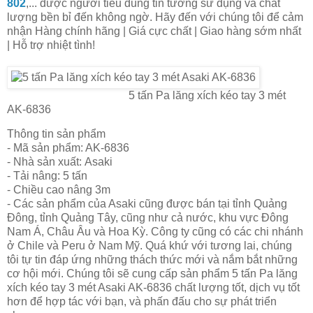
802
,... được người tiêu dùng tin tưởng sử dụng và chất
lượng bền bỉ đến không ngờ. Hãy đến với chúng tôi để cảm
nhận Hàng chính hãng | Giá cực chất | Giao hàng sớm nhất
| Hỗ trợ nhiệt tình!
5 tấn Pa lăng xích kéo tay 3 mét
AK-6836
Thông tin sản phẩm
- Mã sản phẩm: AK-6836
- Nhà sản xuất: Asaki
- Tải nâng: 5 tấn
- Chiều cao nâng 3m
- Các sản phẩm của Asaki cũng được bán tại tỉnh Quảng
Đông, tỉnh Quảng Tây, cũng như cả nước, khu vực Đông
Nam Á, Châu Âu và Hoa Kỳ. Công ty cũng có các chi nhánh
ở Chile và Peru ở Nam Mỹ. Quá khứ với tương lai, chúng
tôi tự tin đáp ứng những thách thức mới và nắm bắt những
cơ hội mới. Chúng tôi sẽ cung cấp sản phẩm
5 tấn Pa lăng
xích kéo tay 3 mét Asaki AK-6836
chất lượng tốt, dịch vụ tốt
hơn để hợp tác với bạn, và phấn đấu cho sự phát triển