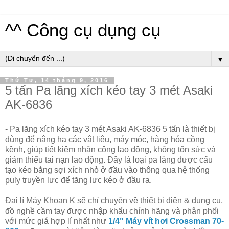
^^ Công cụ dụng cụ
▼
Thứ Tư, 14 tháng 9, 2016
5 tấn Pa lăng xích kéo tay 3 mét Asaki
AK-6836
- Pa lăng xích kéo tay 3 mét Asaki AK-6836 5 tấn là thiết bị
dùng để nâng hạ các vật liệu, máy móc, hàng hóa cồng
kềnh, giúp tiết kiệm nhân công lao động, không tốn sức và
giảm thiểu tai nạn lao động. Đây là loại pa lăng được cấu
tạo kéo bằng sợi xích nhỏ ở đầu vào thông qua hệ thống
puly truyền lực để tăng lực kéo ở đầu ra.
Đại lí Máy Khoan K sẽ chỉ chuyên về thiết bị điện & dụng cụ,
đồ nghề cầm tay được nhập khẩu chính hãng và phân phối
với mức giá hợp lí nhất như
1/4" Máy vít hơi Crossman 70-